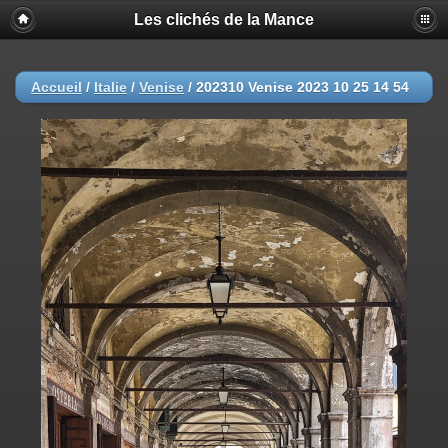
Les clichés de la Mance
Accueil
/
Italie
/
Venise
/
202310 Venise 2023 10 25 14 54